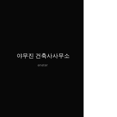
​야무진 건축사사무소
eneter